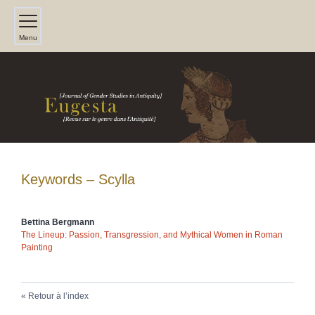
Menu
Keywords – Scylla
Bettina
Bergmann
The Lineup: Passion, Transgression, and Mythical Women in Roman
Painting
Retour à l’index