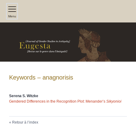
Menu
Keywords – anagnorisis
Serena S.
Witzke
Gendered Differences in the Recognition Plot: Menander’s
Sikyonioi
Retour à l’index