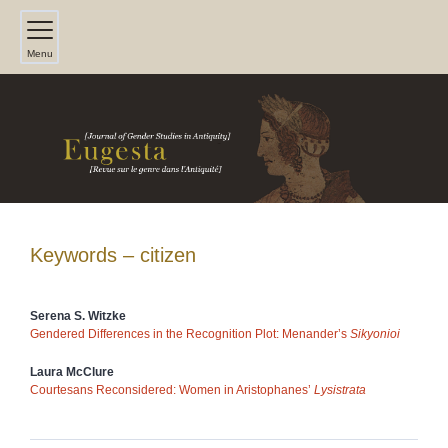
Menu
Keywords – citizen
Serena S.
Witzke
Gendered Differences in the Recognition Plot: Menander’s
Sikyonioi
Laura
McClure
Courtesans Reconsidered: Women in Aristophanes’
Lysistrata