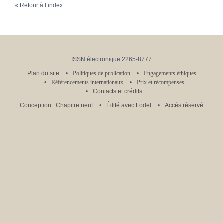
Retour à l’index
ISSN électronique 2265-8777
Plan du site
Politiques de publication
Engagements éthiques
Référencements internationaux
Prix et récompenses
Contacts et crédits
Conception : Chapitre neuf
Édité avec Lodel
Accès réservé