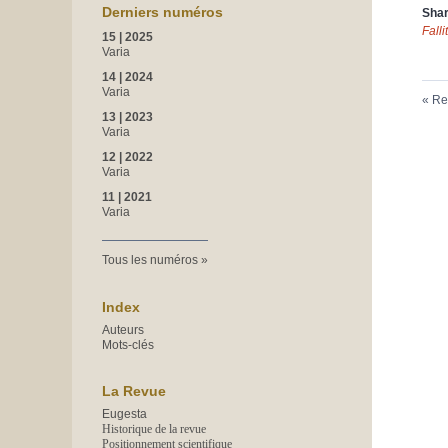
Derniers numéros
Shar
Falli
15 | 2025
Varia
14 | 2024
Varia
Re
13 | 2023
Varia
12 | 2022
Varia
11 | 2021
Varia
Tous les numéros
Index
Auteurs
Mots-clés
La Revue
Eugesta
Historique de la revue
Positionnement scientifique