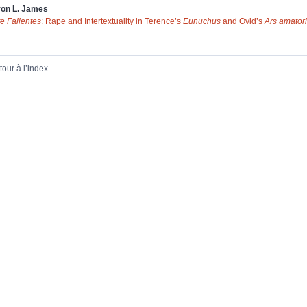
on L.
James
te Fallentes
: Rape and Intertextuality in Terence’s
Eunuchus
and Ovid’s
Ars amator
tour à l’index