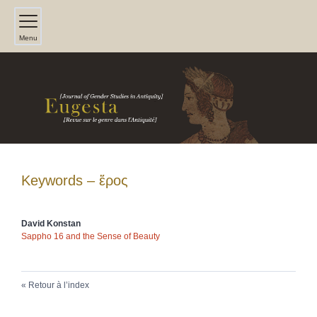
Menu
Keywords – ἔρος
David
Konstan
Sappho 16 and the Sense of Beauty
Retour à l’index