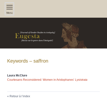
Menu
Keywords – saffron
Laura
McClure
Courtesans Reconsidered: Women in Aristophanes’
Lysistrata
Retour à l’index