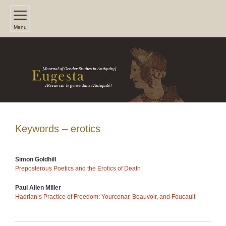
Menu
Keywords – erotics
Simon
Goldhill
Preposterous Poetics and the Erotics of Death
Paul Allen
Miller
Hadrian’s Practice of Freedom: Yourcenar, Beauvoir, and Foucault