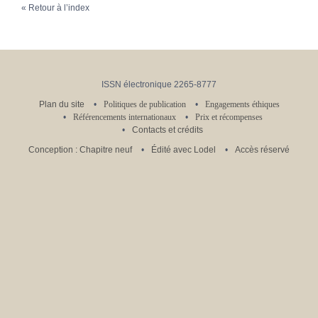
Retour à l’index
ISSN électronique 2265-8777
Plan du site
Politiques de publication
Engagements éthiques
Référencements internationaux
Prix et récompenses
Contacts et crédits
Conception : Chapitre neuf
Édité avec Lodel
Accès réservé