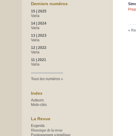
Derniers numéros
Sim
Prep
15 | 2025
Varia
14 | 2024
Varia
Re
13 | 2023
Varia
12 | 2022
Varia
11 | 2021
Varia
Tous les numéros
Index
Auteurs
Mots-clés
La Revue
Eugesta
Historique de la revue
Positionnement scientifique