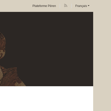
Plateforme Péren
Français