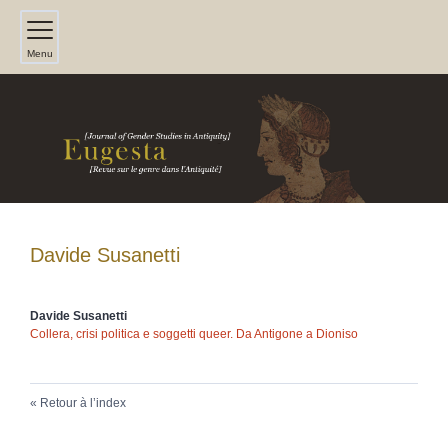
Menu
Davide
Susanetti
Davide
Susanetti
C
ollera, crisi politica e soggetti queer.
Da Antigone a Dioniso
Retour à l’index