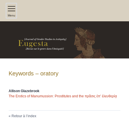
Menu
Keywords – oratory
Allison
Glazebrook
The Erotics of Manumussion: Prostitutes and the
πρᾶσις
ἐπ
’
ἐλευθερίᾳ
Retour à l’index