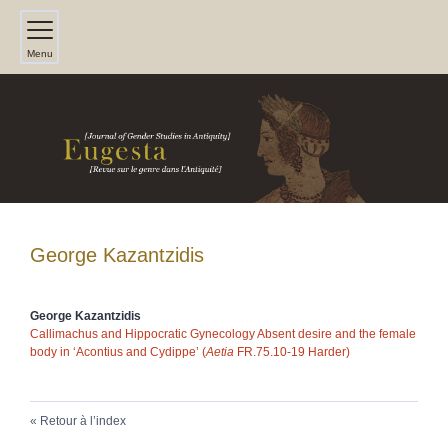
Menu
George
Kazantzidis
George
Kazantzidis
Callimachus and Hippocratic Gynecology Absent desire and the female
body in ‘Acontius and Cydippe’ (
Aetia
FR.75.10-19 Harder)
Retour à l’index