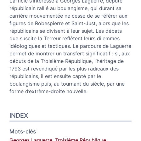
L’article s’intéresse à Georges Laguerre, député
Notes
républicain rallié au boulangisme, qui durant sa
Citer cet article
carrière mouvementée ne cesse de se référer aux
Auteur
figures de Robespierre et Saint-Just, alors que les
républicains se divisent à leur sujet. Les débats
que suscite la Terreur reflètent leurs dilemmes
idéologiques et tactiques. Le parcours de Laguerre
permet de montrer un transfert significatif : si, aux
débuts de la Troisième République, l’héritage de
1793 est revendiqué par les plus radicaux des
républicains, il est ensuite capté par le
boulangisme puis, au tournant du siècle, par une
forme d’extrême-droite nouvelle.
INDEX
Mots-clés
Georges Laguerre
,
Troisième République
,