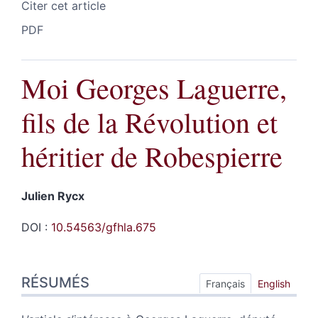
Citer cet article
PDF
Moi Georges Laguerre,
fils de la Révolution et
héritier de Robespierre
Julien
Rycx
DOI :
10.54563/gfhla.675
Résumés
RÉSUMÉS
Index
Français
English
Plan
Texte