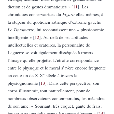
diction et de gestes dramatiques »
11
. Les
chroniques conservatrices du
Figaro
elles-mêmes, à
la stupeur du quotidien satirique d’extrême gauche
Le Tintamarre
, lui reconnaissent une « physionomie
intelligente »
12
. Au-delà de ses aptitudes
intellectuelles et oratoires, la personnalité de
Laguerre se voit également disséquée à travers
l’image qu’elle projette. L’étroite correspondance
entre le physique et le moral s’avère encore fréquente
e
en cette fin de XIX
siècle à travers la
physiognomonie
13
. Dans cette perspective, son
corps illustrerait, tout naturellement, pour de
nombreux observateurs contemporains, les méandres
de son âme. « Souriant, très coquet, ganté de frais,
jouant avec une jolie canne à pomme d’argent »
14
,