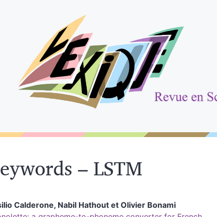
eywords – LSTM
ilio
Calderone
,
Nabil
Hathout
et
Olivier
Bonami
nolette: a grapheme-to-phoneme converter for French