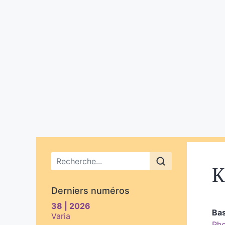
Menu principal
K
Derniers numéros
38 | 2026
Bas
Varia
Pho