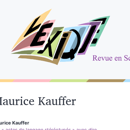
aurice
Kauffer
urice
Kauffer
 « actes de langage stéréotypés » avec
dire