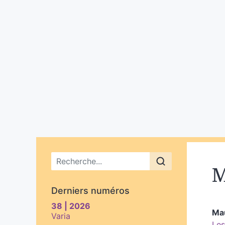
Menu principal
M
Derniers numéros
38 | 2026
Ma
Varia
Les