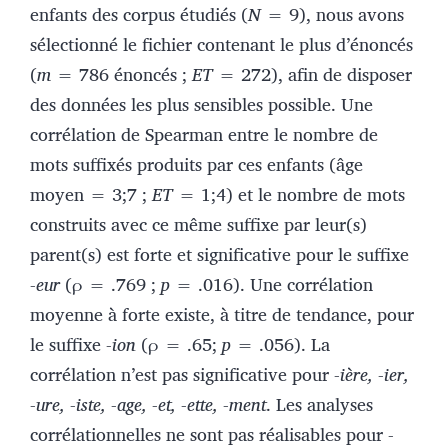
enfants des corpus étudiés (
N
= 9), nous avons
sélectionné le fichier contenant le plus d’énoncés
(
m
= 786 énoncés ;
ET
= 272), afin de disposer
des données les plus sensibles possible. Une
corrélation de Spearman entre le nombre de
mots suffixés produits par ces enfants (âge
moyen = 3;7 ;
ET
= 1;4) et le nombre de mots
construits avec ce même suffixe par leur(s)
parent(s) est forte et significative pour le suffixe
-eur
(ρ = .769 ;
p
= .016). Une corrélation
moyenne à forte existe, à titre de tendance, pour
le suffixe
-ion
(ρ = .65;
p
= .056). La
corrélation n’est pas significative pour
-ière, -ier,
-ure, -iste, -age, -et, -ette, -ment
. Les analyses
corrélationnelles ne sont pas réalisables pour
-