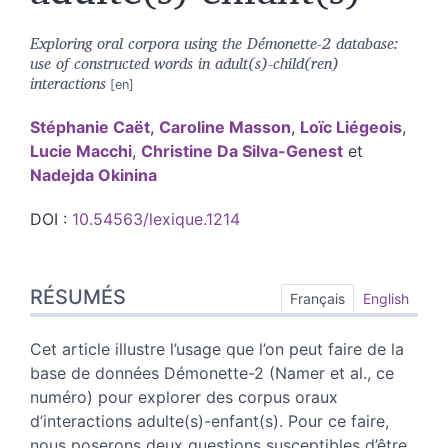
Exploring oral corpora using the Démonette-2 database:
use of constructed words in adult(s)-child(ren)
interactions
Stéphanie
Caët
,
Caroline
Masson
,
Loïc
Liégeois
,
Lucie
Macchi
,
Christine
Da Silva-Genest
et
Nadejda
Okinina
DOI :
10.54563/lexique.1214
Résumés
RÉSUMÉS
Index
Français
English
Plan
Texte
Cet article illustre l’usage que l’on peut faire de la
Bibliographie
base de données Démonette-2 (Namer et al., ce
Notes
numéro) pour explorer des corpus oraux
Illustrations
d’interactions adulte(s)-enfant(s). Pour ce faire,
Citer cet article
nous poserons deux questions susceptibles d’être