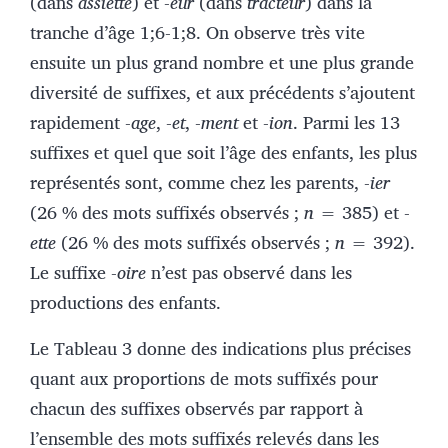
(dans
assiette
) et -
eur
(dans
tracteur
) dans la
tranche d’âge 1;6-1;8. On observe très vite
ensuite un plus grand nombre et une plus grande
diversité de suffixes, et aux précédents s’ajoutent
rapidement -
age
, -
et
, -
ment
et -
ion
. Parmi les 13
suffixes et quel que soit l’âge des enfants, les plus
représentés sont, comme chez les parents, -
ier
(26 % des mots suffixés observés ;
n
= 385) et -
ette
(26 % des mots suffixés observés ;
n
= 392).
Le suffixe -
oire
n’est pas observé dans les
productions des enfants.
Le Tableau 3 donne des indications plus précises
quant aux proportions de mots suffixés pour
chacun des suffixes observés par rapport à
l’ensemble des mots suffixés relevés dans les