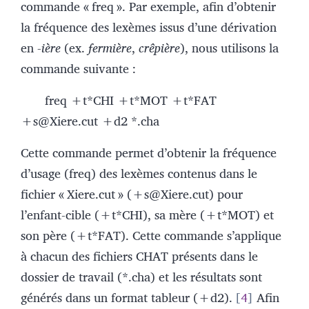
commande « freq ». Par exemple, afin d’obtenir
la fréquence des lexèmes issus d’une dérivation
en
-ière
(ex.
fermière
,
crêpière
), nous utilisons la
commande suivante :
freq +t*CHI +t*MOT +t*FAT
+s@Xiere.cut +d2 *.cha
Cette commande permet d’obtenir la fréquence
d’usage (freq) des lexèmes contenus dans le
fichier « Xiere.cut » (+s@Xiere.cut) pour
l’enfant-cible (+t*CHI), sa mère (+t*MOT) et
son père (+t*FAT). Cette commande s’applique
à chacun des fichiers CHAT présents dans le
dossier de travail (*.cha) et les résultats sont
générés dans un format tableur (+d2).
4
Afin