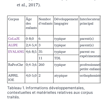
et al., 2017).
Corpus
Âge
Nombre
Développement
Interlocuteur
des
d’enfants
langagier
principal
enfants
CoLaJE
0-8;0
6
typique
parent(s)
ALIPE
2;4-5;4
3
typique
parent(s)
EVALANG
4;6-8;5
35
typique
parent ou
expérimentateur
11
TDL
RaProChe
0;4-3;6
260
typique
professionnelle
petite enfance
APPEL
4;0-5;0
2
atypique
orthophoniste
IOE
Tableau 1. Informations développementales,
contextuelles et matérielles relatives aux corpus
traités.