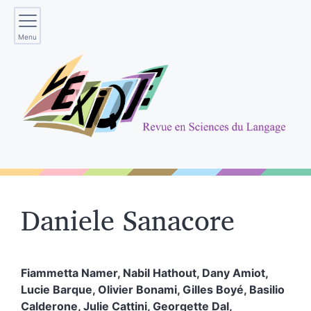
Menu
Daniele
Sanacore
Fiammetta
Namer
,
Nabil
Hathout
,
Dany
Amiot
,
Lucie
Barque
,
Olivier
Bonami
,
Gilles
Boyé
,
Basilio
Calderone
,
Julie
Cattini
,
Georgette
Dal
,