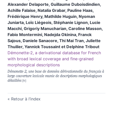
Alexander
Delaporte
,
Guillaume
Duboisdindien
,
Achille
Falaise
,
Natalia
Grabar
,
Pauline
Haas
,
Frédérique
Henry
,
Mathilde
Huguin
,
Nyoman
Juniarta
,
Loïc
Liégeois
,
Stéphanie
Lignon
,
Lucie
Macchi
,
Grigoriy
Manucharian
,
Caroline
Masson
,
Fabio
Montermini
,
Nadejda
Okinina
,
Franck
Sajous
,
Daniele
Sanacore
,
Thi Mai
Tran
,
Juliette
Thuilier
,
Yannick
Toussaint
et
Delphine
Tribout
Démonette-2, a derivational database for French
with broad lexical coverage and fine-grained
morphological descriptions
Démonette-2, une base de données dérivationnelle du français à
large couverture lexicale munie de descriptions morphologiques
détaillées
Retour à l’index