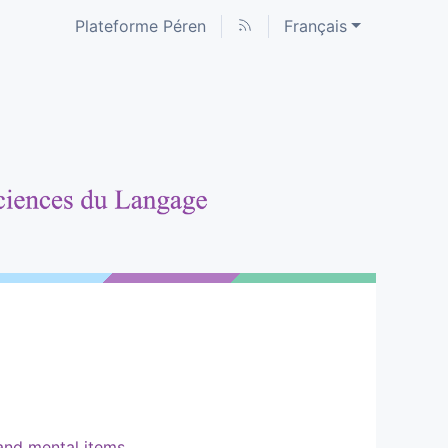
Plateforme Péren
Français
 and mental items