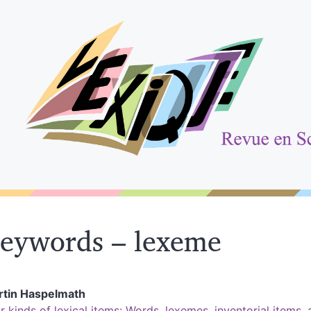
eywords – lexeme
rtin
Haspelmath
r kinds of lexical items: Words, lexemes, inventorial items,