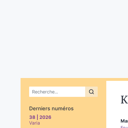
Menu principal
K
Derniers numéros
38 | 2026
Ma
Varia
Fou