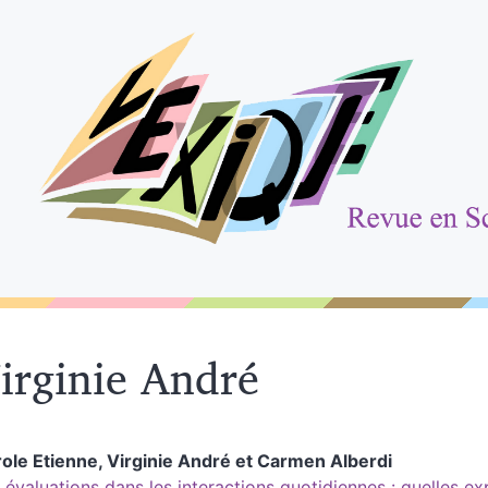
irginie
André
role
Etienne
,
Virginie
André
et
Carmen
Alberdi
 évaluations dans les interactions quotidiennes : quelles ex