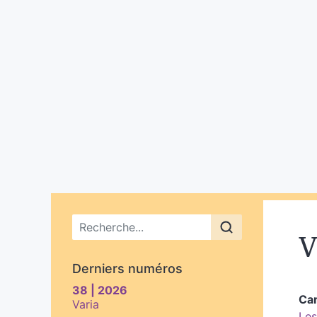
Menu principal
V
Derniers numéros
38 | 2026
Ca
Varia
Les