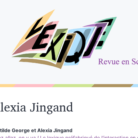
lexia
Jingand
tilde
George
et
Alexia
Jingand
ez allez, on y va
!
Le lexique préfabriqué de l’interaction en 