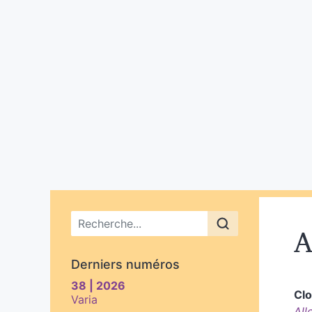
Menu principal
A
Derniers numéros
38 | 2026
Clo
Varia
All