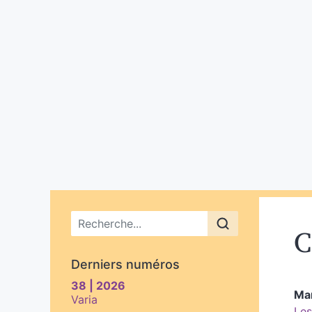
Menu principal
C
Derniers numéros
38 | 2026
Ma
Varia
Les