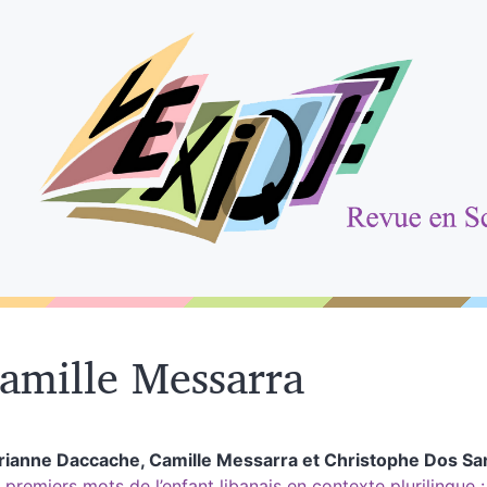
amille
Messarra
rianne
Daccache
,
Camille
Messarra
et
Christophe
Dos Sa
 premiers mots de l’enfant libanais en contexte plurilingue 