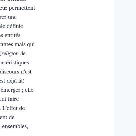
leur permettent
érer une
le définie
s entités
antes mais qui
(
religion de
actéristiques
discours n’est
st déjà là)
 émerger ; elle
nt faire
 L’effet de
ent de
s-ensembles,