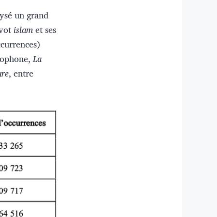
lysé un grand
ivot
islam
et ses
ccurrences)
ncophone,
La
ure
, entre