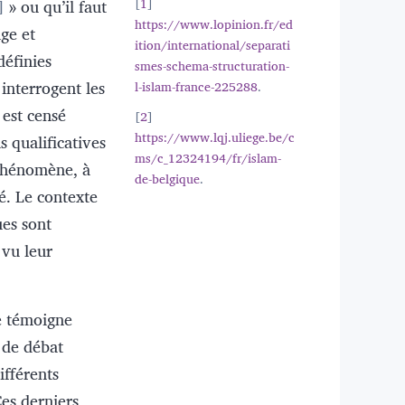
» ou qu’il faut
1
https://www.lopinion.fr/ed
ge et
ition/international/separati
définies
smes-schema-structuration-
 interrogent les
l-islam-france-225288
.
l est censé
2
https://www.lqj.uliege.be/c
s qualificatives
ms/c_12324194/fr/islam-
phénomène, à
de-belgique
.
né. Le contexte
ues sont
 vu leur
le témoigne
 de débat
ifférents
Ces derniers