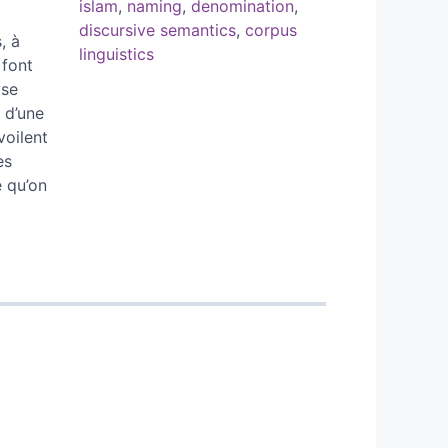
islam
,
naming
,
denomination
,
discursive semantics
,
corpus
, à
linguistics
 font
yse
s d’une
oilent
es
e qu’on