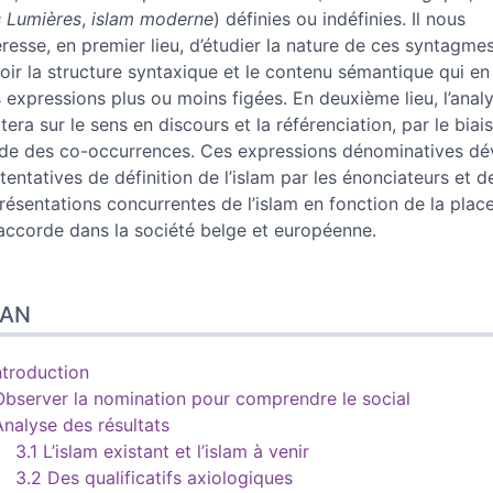
 Lumières
,
islam moderne
) définies ou indéfinies. Il nous
éresse, en premier lieu, d’étudier la nature de ces syntagmes
oir la structure syntaxique et le contenu sémantique qui en
 expressions plus ou moins figées. En deuxième lieu, l’anal
tera sur le sens en discours et la référenciation, par le biai
de des co-occurrences. Ces expressions dénominatives dév
 tentatives de définition de l’islam par les énonciateurs et d
résentations concurrentes de l’islam en fonction de la plac
 accorde dans la société belge et européenne.
LAN
ntroduction
Observer la nomination pour comprendre le social
Analyse des résultats
3.1 L’islam existant et l’islam à venir
3.2 Des qualificatifs axiologiques