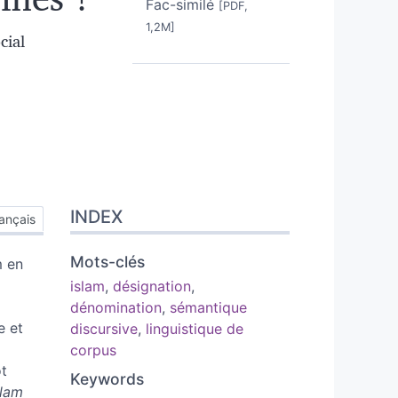
Fac-similé
[PDF,
1,2M]
cial
INDEX
ançais
Mots-clés
m en
islam
,
désignation
,
dénomination
,
sémantique
e et
discursive
,
linguistique de
corpus
ot
Keywords
slam