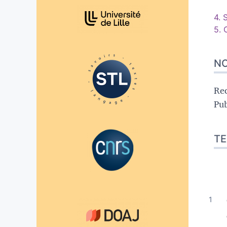
Affiliations/partenaires
4. 
5. 
NO
Re
Pub
TE