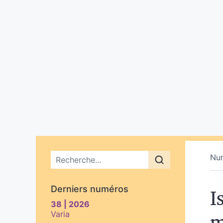
Menu principal
Nu
I
Derniers numéros
38 | 2026
m
Varia