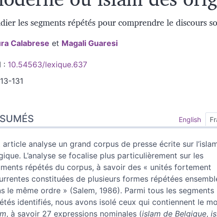
dier les segments répétés pour comprendre le discours so
ura
Calabrese
et
Magali
Guaresi
 :
10.54563/lexique.637
113-131
sumés
ÉSUMÉS
ex
English
Fr
n
te
 article analyse un grand corpus de presse écrite sur l’isla
liographie
gique. L’analyse se focalise plus particulièrement sur les
tes
ments répétés du corpus, à savoir des « unités fortement
ustrations
urrentes constituées de plusieurs formes répétées ensembl
er cet article
s le même ordre » (Salem, 1986). Parmi tous les segments
eurs
étés identifiés, nous avons isolé ceux qui contiennent le m
am
, à savoir 27 expressions nominales (
islam de Belgique
,
i