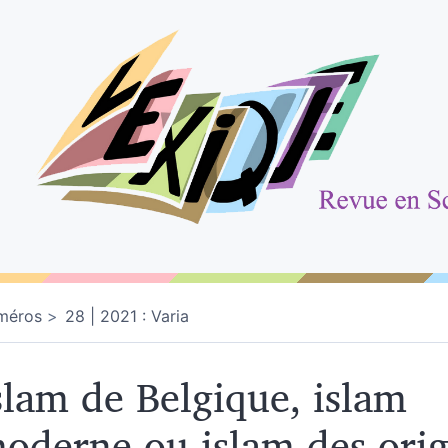
méros
28 | 2021 : Varia
slam de Belgique, islam
oderne ou islam des orig