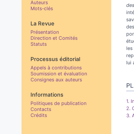
Auteurs
des
Mots-clés
int
sav
La Revue
des
Présentation
por
Direction et Comités
étu
Statuts
les
rep
Processus éditorial
lui
Appels à contributions
Soumission et évaluation
Consignes aux auteurs
P
Informations
1.
I
Politiques de publication
2.
Contacts
Crédits
3.