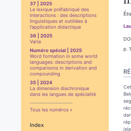
37 | 2025
Le lexique préfabriqué des
Étu
interactions : des descriptions
linguistiques et outillées à
La
l’application didactique
36 | 2025
DOI
Varia
p. 
Numéro spécial | 2025
Word formation in some world
languages: descriptions and
Ré
comparisons in derivation and
R
Ind
compounding
Pla
35 | 2024
Tex
Cet
La dimension diachronique
Bib
Bel
dans les langues de spécialité
No
seg
Ill
réc
Tous les numéros
Cit
dan
Aut
rép
Index
isl