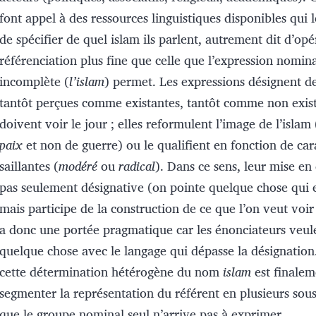
font appel à des ressources linguistiques disponibles qui 
de spécifier de quel islam ils parlent, autrement dit d’op
référenciation plus fine que celle que l’expression nomina
incomplète (
l’islam
) permet. Les expressions désignent de
tantôt perçues comme existantes, tantôt comme non exist
doivent voir le jour ; elles reformulent l’image de l’islam 
paix
et non de guerre) ou le qualifient en fonction de car
saillantes (
modéré
ou
radical
). Dans ce sens, leur mise en 
pas seulement désignative (on pointe quelque chose qui e
mais participe de la construction de ce que l’on veut voir
a donc une portée pragmatique car les énonciateurs veule
quelque chose avec le langage qui dépasse la désignation.
cette détermination hétérogène du nom
islam
est finalem
segmenter la représentation du référent en plusieurs sou
que le groupe nominal seul n’arrive pas à exprimer.