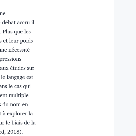
une
 débat accru il
 Plus que les
 et leur poids
une nécessité
xpressions
 aux études sur
le langage est
ans le cas qui
ent multiple
ns du nom en
t à explorer la
r le biais de la
rd, 2018).