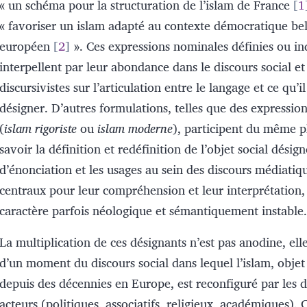
« un schéma pour la structuration de l’islam de France
1
« favoriser un islam adapté au contexte démocratique bel
européen
2
». Ces expressions nominales définies ou in
interpellent par leur abondance dans le discours social et
discursivistes sur l’articulation entre le langage et ce qu’i
désigner. D’autres formulations, telles que des expression
(
islam rigoriste
ou
islam moderne
), participent du même 
savoir la définition et redéfinition de l’objet social désig
d’énonciation et les usages au sein des discours médiatiq
centraux pour leur compréhension et leur interprétation,
caractère parfois néologique et sémantiquement instable.
La multiplication de ces désignants n’est pas anodine, el
d’un moment du discours social dans lequel l’islam, objet
depuis des décennies en Europe, est reconfiguré par les d
acteurs (politiques, associatifs, religieux, académiques). 