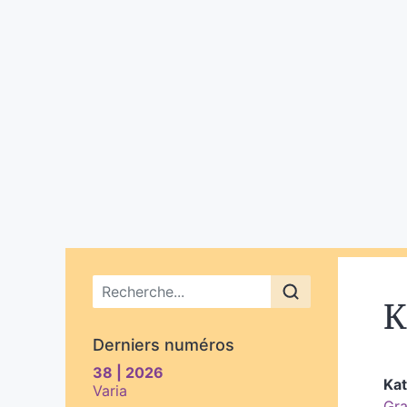
Menu principal
K
Derniers numéros
38 | 2026
Ka
Varia
Gra