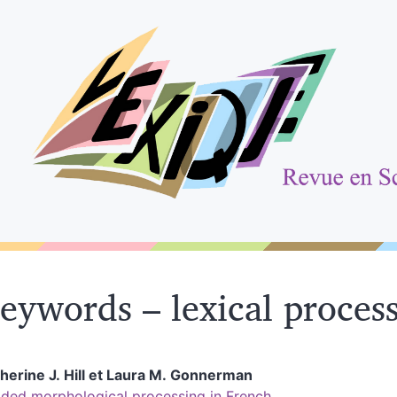
eywords – lexical proces
therine
J. Hill
et
Laura
M. Gonnerman
ded morphological processing in French