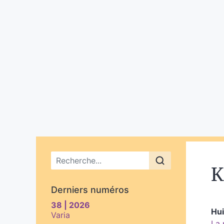
Menu principal
K
Derniers numéros
38 | 2026
Hu
Varia
La 