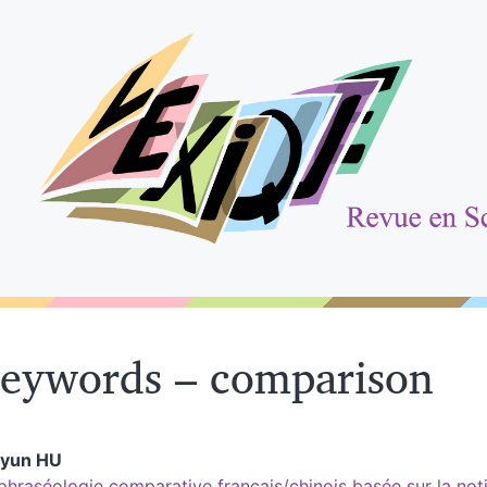
eywords – comparison
iyun
HU
phraséologie comparative français/chinois basée sur la noti