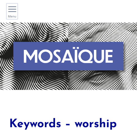
Menu
Keywords – worship