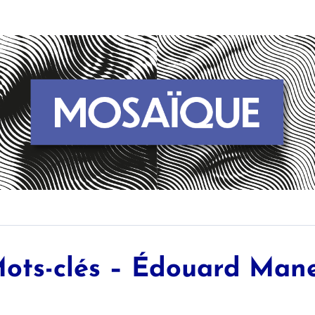
ots-clés – Édouard Man