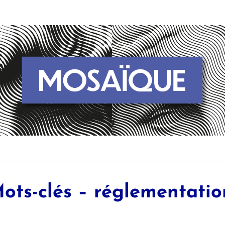
ots-clés – réglementatio