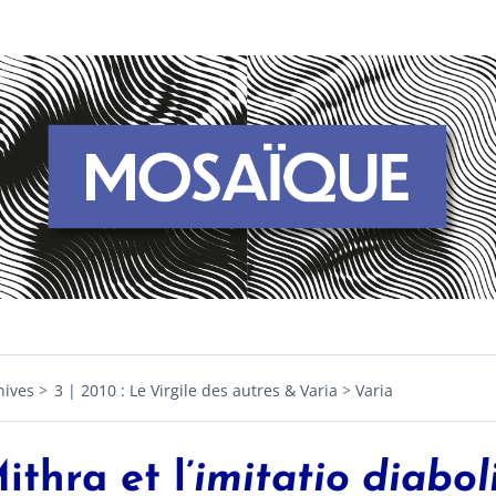
hives
3 | 2010 : Le Virgile des autres & Varia
Varia
ithra et l’
imitatio diabol