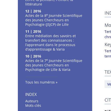
littérature
12 | 2016
IN
e
Actes de la 8
Journée Scientifique
des Jeunes Chercheurs en
Psychologie (JSJCP) de Lille
Mo
11 | 2016
Tert
Entre médiation des savoirs et
chr
transfert des connaissances :
Ke
l’apprenant dans le processus
d’apprentissage & Varia
Tert
10 | 2016
ter
e
Actes de la 7
Journée Scientifique
des Jeunes Chercheurs en
Psychologie de Lille & Varia
TE
Tous les numéros
Ve
INDEX
CI
Auteurs
Mots-clés