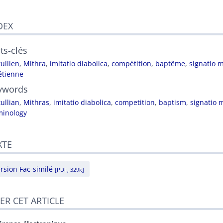
DEX
ts-clés
ullien
,
Mithra
,
imitatio diabolica
,
compétition
,
baptême
,
signatio m
étienne
ywords
ullian
,
Mithras
,
imitatio diabolica
,
competition
,
baptism
,
signatio 
minology
XTE
rsion Fac-similé
[PDF, 329k]
TER CET ARTICLE