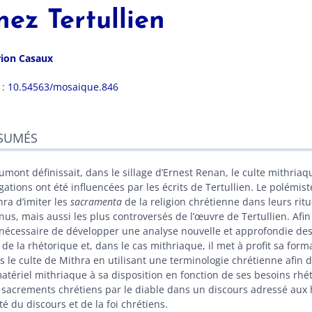
hez Tertullien
rion
Casaux
 :
10.54563/mosaique.846
sumés
SUMÉS
ex
te
r cet article
Cumont définissait, dans le sillage d’Ernest Renan, le culte mithria
eur
gations ont été influencées par les écrits de Tertullien. Le polémist
hra d’imiter les
sacramenta
de la religion chrétienne dans leurs ritue
nus, mais aussi les plus controversés de l’œuvre de Tertullien. Afin
 nécessaire de développer une analyse nouvelle et approfondie des
t de la rhétorique et, dans le cas mithriaque, il met à profit sa forma
s le culte de Mithra en utilisant une terminologie chrétienne afin d
matériel mithriaque à sa disposition en fonction de ses besoins rhé
 sacrements chrétiens par le diable dans un discours adressé aux hé
té du discours et de la foi chrétiens.