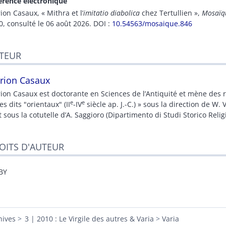
érence électronique
ion
Casaux
, « Mithra et l’
imitatio diabolica
chez Tertullien »,
Mosaïq
0, consulté le 06 août 2026.
DOI :
10.54563/mosaique.846
TEUR
rion
Casaux
ion Casaux est doctorante en Sciences de l’Antiquité et mène des r
e
e
es dits "orientaux" (II
-IV
siècle ap. J.-C.) » sous la direction de W.
t sous la cotutelle d’A. Saggioro (Dipartimento di Studi Storico Reli
OITS D'AUTEUR
BY
hives
3 | 2010 : Le Virgile des autres & Varia
Varia