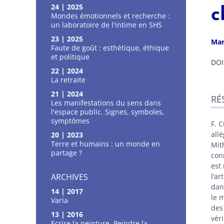
24 | 2025
c
Mondes émotionnels et recherche :
un laboratoire de l'intime en SHS
23 | 2025
Ma
Faute de goût : esthétique, éthique
et politique
DOI
22 | 2024
La retraite
Ré
21 | 2024
RÉ
Ind
Les manifestations du sens dans
Tex
l'espace public. Signes, symboles,
Cite
symptômes
F. 
Aut
allé
20 | 2023
Terre et humains : un monde en
Mit
partage ?
con
est
ARCHIVES
l’ar
dan
14 | 2017
le 
Varia
des
13 | 2016
véri
Ecrire la peinture, Peindre la