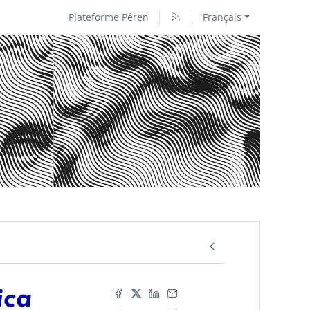
Plateforme Péren
Français
ica