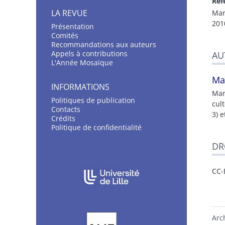
Réf
LA REVUE
Mar
201
Présentation
C
omités
Recommandations aux auteurs
Appels à contributions
AU
L'Année Mosaïque
Ma
INFORMATIONS
Mar
Politiques de publication
cult
Contacts
3) e
Crédits
Politique de confidentialité
DR
AFFILIATIONS/PARTENAIRES
CC-
Arc