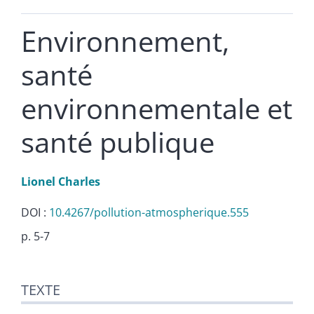
Environnement,
santé
environnementale et
santé publique
Lionel
Charles
DOI :
10.4267/pollution-atmospherique.555
p. 5-7
Texte
TEXTE
Citer cet article
Auteur