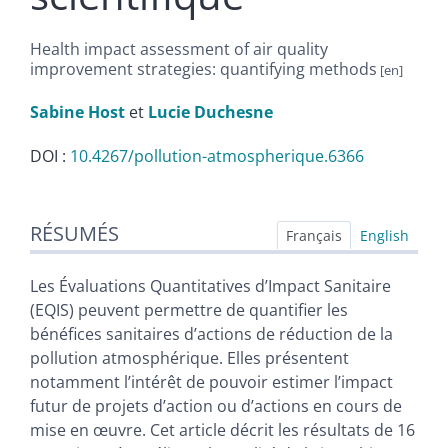
Health impact assessment of air quality
improvement strategies: quantifying methods
Sabine
Host
et
Lucie
Duchesne
DOI :
10.4267/pollution-atmospherique.6366
Résumés
RÉSUMÉS
Index
Français
English
Plan
Texte
Les Évaluations Quantitatives d’Impact Sanitaire
Bibliographie
(EQIS) peuvent permettre de quantifier les
Notes
bénéfices sanitaires d’actions de réduction de la
Illustrations
pollution atmosphérique. Elles présentent
Citer cet article
notamment l’intérêt de pouvoir estimer l’impact
Auteurs
futur de projets d’action ou d’actions en cours de
mise en œuvre. Cet article décrit les résultats de 16