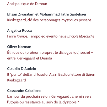
Anti-politique de l’amour
Ehsan
Zivaralam
et
Mohammad Fathi
Sardehaei
Kierkegaard, clé des personnages mystiques persans
Angelica
Rocca
Ferire
Krónos
. Tempo ed evento nelle
Briciole filosofiche
Oliver
Norman
Éthique du (pro)nom propre : le dialogue (du) secret –
entre Kierkegaard et Derrida
Claudio
D’Aurizio
Il “punto” dell’antifilosofo. Alain Badiou lettore di Søren
Kierkegaard
Cassandre
Caballero
L’amour du prochain selon Kierkegaard : chemin vers
l’utopie ou résistance au sein de la dystopie ?