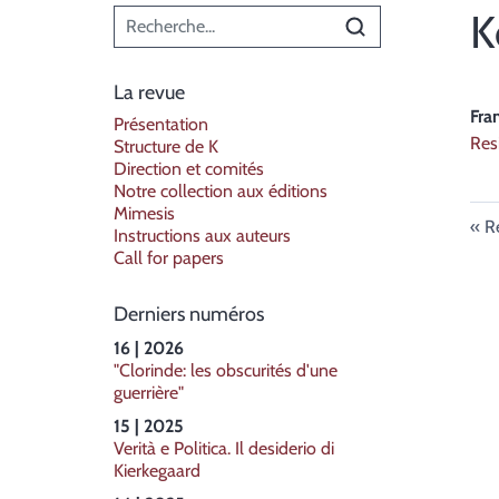
Menu principal
K
La revue
Fra
Présentation
Res
Structure de K
Direction et comités
Notre collection aux éditions
Mimesis
R
Instructions aux auteurs
Call for papers
Derniers numéros
16 | 2026
"Clorinde: les obscurités d'une
guerrière"
15 | 2025
Verità e Politica. Il desiderio di
Kierkegaard