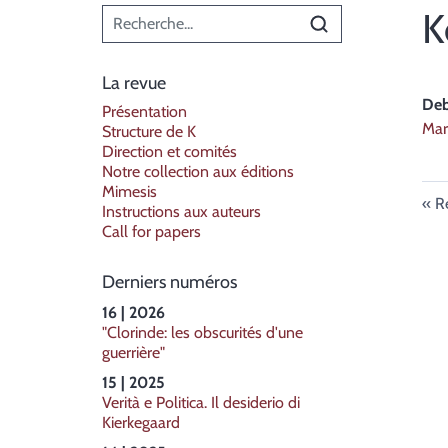
Menu principal
K
La revue
De
Présentation
Mary
Structure de K
Direction et comités
Notre collection aux éditions
Mimesis
R
Instructions aux auteurs
Call for papers
Derniers numéros
16 | 2026
"Clorinde: les obscurités d'une
guerrière"
15 | 2025
Verità e Politica. Il desiderio di
Kierkegaard