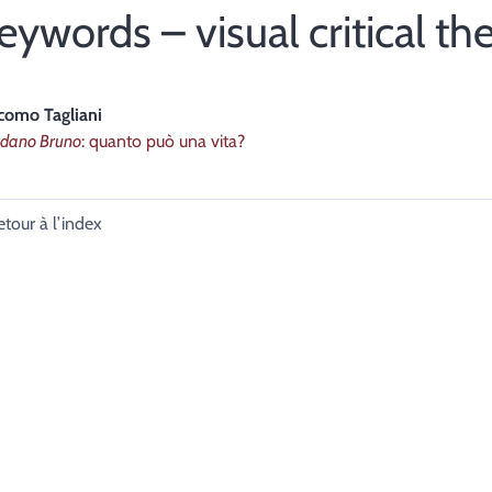
eywords – visual critical th
acomo
Tagliani
rdano Bruno
: quanto può una vita?
etour à l’index