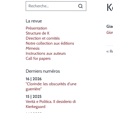
Menu principal
K
La revue
Gi
Présentation
Gio
Structure de K
Direction et comités
Notre collection aux éditions
Mimesis
R
Instructions aux auteurs
Call for papers
Derniers numéros
16 | 2026
"Clorinde: les obscurités d'une
guerrière"
15 | 2025
Verità e Politica. Il desiderio di
Kierkegaard