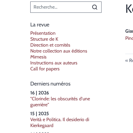
Menu principal
K
La revue
Gia
Présentation
Pin
Structure de K
Direction et comités
Notre collection aux éditions
Mimesis
R
Instructions aux auteurs
Call for papers
Derniers numéros
16 | 2026
"Clorinde: les obscurités d'une
guerrière"
15 | 2025
Verità e Politica. Il desiderio di
Kierkegaard