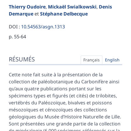
Thierry
Oudoire
,
Mickaël
Swialkowski
,
Denis
Demarque
et
Stéphane
Delbecque
DOI :
10.54563/asgn.1313
p. 55-64
Résumés
RÉSUMÉS
Index
Français
English
Plan
Texte
Cette note fait suite à la présentation de la
Bibliographie
collection de paléobotanique du Carbonifère ainsi
Annexe
qu’aux quatre publications portant sur les
Illustrations
spécimens types et figurés (et cités) de trilobites,
Citer cet article
vertébrés du Paléozoïque, bivalves et poissons
Auteurs
mésozoïques et cénozoïques des collections
géologiques du Musée d’Histoire Naturelle de Lille.
Sont présentées une grande partie de la collection
de minéralogie (6 000 spécimens référencés sur la