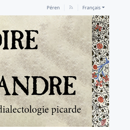
Péren
Français