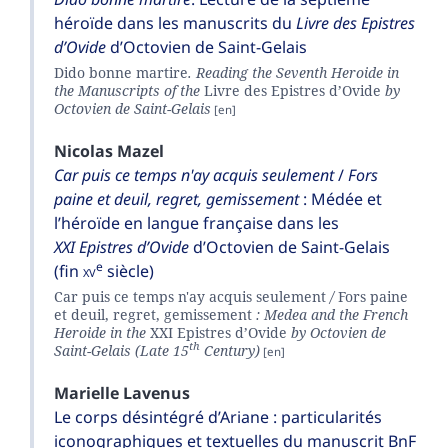
héroïde dans les manuscrits du
Livre des Epistres
d’Ovide
d’Octovien de Saint-Gelais
Dido bonne martire
. Reading the Seventh Heroide in
the Manuscripts of the
Livre des Epistres d’Ovide
by
Octovien de Saint-Gelais
Nicolas
Mazel
Car puis ce temps n'ay acquis seulement
/
Fors
paine et deuil, regret, gemissement
: Médée et
l’héroïde en langue française dans les
XXI Epistres d’Ovide
d’Octovien de Saint-Gelais
e
(fin
xv
siècle)
Car puis ce temps n'ay acquis seulement
/
Fors paine
et deuil, regret, gemissement
: Medea and the French
Heroide in the
XXI Epistres d’Ovide
by Octovien de
th
Saint-Gelais (Late 15
Century)
Marielle
Lavenus
Le corps désintégré d’Ariane : particularités
iconographiques et textuelles du manuscrit BnF