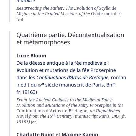
moralisé
Resurrecting the Father. The Evolution of Scylla de
Mégare in the Printed Versions of the
Ovide moralisé
Quatrième partie. Décontextualisation
et métamorphoses
Lucie
Blouin
De la déesse antique à la fée médiévale :
évolution et mutations de la fée Proserpine
dans les
Continuations d’Artus de Bretagne
, roman
e
inédit du
xv
siècle (manuscrit de Paris, BnF,
fr. 19163)
From the Ancient Goddess to the Medieval Fairy:
Evolution and Mutations of the Fairy Proserpine in the
Continuations d’Artus de Bretagne
, an Unpublished
th
Novel from the 15
Century (manuscript Paris, BnF, fr.
19163)
Charlotte
Guiot
et
Maxime
Kamin