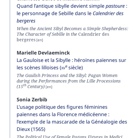
Quand l’antique sibylle devient simple
pastoure
:
le personnage de Sebille dans le
Calendrier des
bergeres
When the Ancient Sibyl Becomes a Simple Shepherdess:
The Character of Sebille in the
Calendrier des
berg
e
res
Marielle
Devlaeminck
La Gauloise et la Sibylle : héroïnes païennes sur
e
les scènes lilloises (
xv
siècle)
The Gaulish Princess and the Sibyl: Pagan Women
during the Performances from the Lille Processions
th
(15
Century)
Sonia
Zerbib
L’usage politique des figures féminines
païennes dans la Florence médicéenne :
l’exemple de la mascarade de la Généalogie des
Dieux (1565)
The Political Use of Female Pagans Figures in Medici