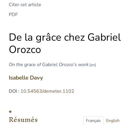
Citer cet article
PDF
De la grâce chez Gabriel
Orozco
On the grace of Gabriel Orozco's work
Isabelle
Davy
DOI :
10.54563/demeter.1102
Résumés
Index
Résumés
Plan
Français
English
Texte