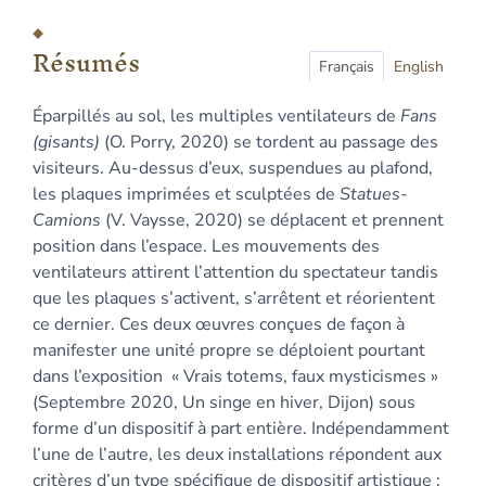
Résumés
Index
Résumés
Plan
Français
English
Texte
Éparpillés au sol, les multiples ventilateurs de
Fans
Bibliographie
(gisants)
(O. Porry, 2020) se tordent au passage des
Notes
visiteurs. Au-dessus d’eux, suspendues au plafond,
Illustrations
les plaques imprimées et sculptées de
Statues-
Citer cet article
Camions
(V. Vaysse, 2020) se déplacent et prennent
Auteurs
position dans l’espace. Les mouvements des
ventilateurs attirent l’attention du spectateur tandis
que les plaques s’activent, s’arrêtent et réorientent
ce dernier. Ces deux œuvres conçues de façon à
manifester une unité propre se déploient pourtant
dans l’exposition « Vrais totems, faux mysticismes »
(Septembre 2020, Un singe en hiver, Dijon) sous
forme d’un dispositif à part entière. Indépendamment
l’une de l’autre, les deux installations répondent aux
critères d’un type spécifique de dispositif artistique :