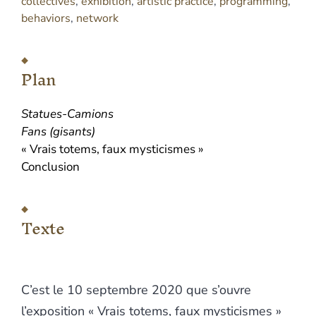
collectives
,
exhibition
,
artistic practice
,
programming
,
behaviors
,
network
Plan
Statues-
C
amions
Fans
(gisants)
« Vrais totems, faux mysticismes »
Conclusion
Texte
C’est le 10 septembre 2020 que s’ouvre
l’exposition « Vrais totems, faux mysticismes »