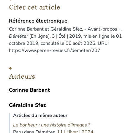
Citer cet article
Référence électronique
Corinne
Barbant
et
Géraldine
Sfez
, « Avant-propos »,
Déméter
[En ligne], 3 | Été | 2019, mis en ligne le 01
octobre 2019, consulté le 06 août 2026. URL :
https://www.peren-revues.fr/demeter/207
Auteurs
Corinne
Barbant
Géraldine
Sfez
Articles du même auteur
Le bonheur : une histoire d’images ?
Paru dans
Déméter
,
11 | Hiver | 2024