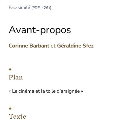
Fac-similé
[PDF, 426k]
Avant-propos
Corinne
Barbant
et
Géraldine
Sfez
Plan
Texte
Plan
Bibliographie
Notes
« Le cinéma et la toile d’araignée »
Illustrations
Citer cet article
Auteurs
Texte