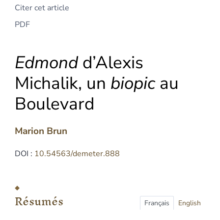
Citer cet article
PDF
Edmond
d’Alexis
Michalik, un
biopic
au
Boulevard
Marion
Brun
DOI :
10.54563/demeter.888
Résumés
Index
Résumés
Plan
Français
English
Texte