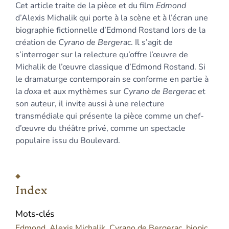
Cet article traite de la pièce et du film
Edmond
Bibliographie
d’Alexis Michalik qui porte à la scène et à l’écran une
Notes
biographie fictionnelle d’Edmond Rostand lors de la
Citer cet article
création de
Cyrano de Bergerac
. Il s’agit de
Auteur
s’interroger sur la relecture qu’offre l’œuvre de
Michalik de l’œuvre classique d’Edmond Rostand. Si
le dramaturge contemporain se conforme en partie à
la
doxa
et aux mythèmes sur
Cyrano de Bergerac
et
son auteur, il invite aussi à une relecture
transmédiale qui présente la pièce comme un chef-
d’œuvre du théâtre privé, comme un spectacle
populaire issu du Boulevard.
Index
Mots-clés
Edmond
,
Alexis Michalik
,
Cyrano de Bergerac
,
biopic
,