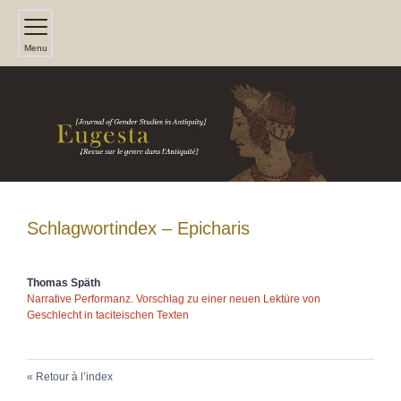
Menu
Schlagwortindex – Epicharis
Thomas
Späth
Narrative Performanz. Vorschlag zu einer neuen Lektüre von
Geschlecht in taciteischen Texten
Retour à l’index