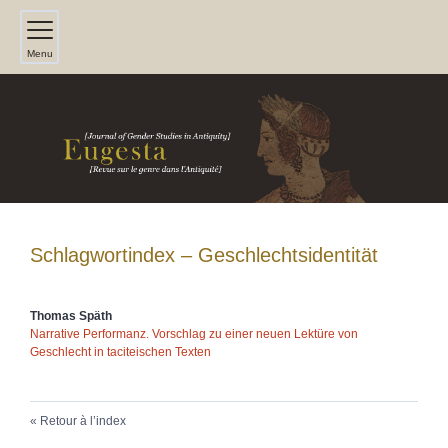
Menu
Schlagwortindex – Geschlechtsidentität
Thomas
Späth
Narrative Performanz. Vorschlag zu einer neuen Lektüre von
Geschlecht in taciteischen Texten
Retour à l’index