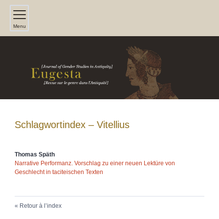
Menu
Schlagwortindex – Vitellius
Thomas
Späth
Narrative Performanz. Vorschlag zu einer neuen Lektüre von
Geschlecht in taciteischen Texten
Retour à l’index