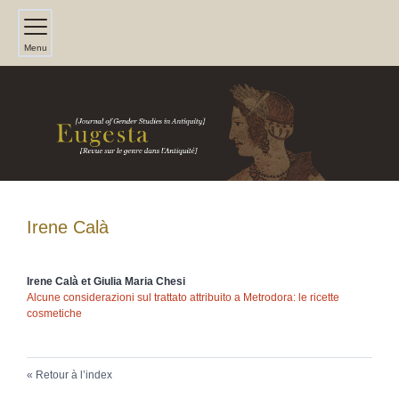
Menu
Irene
Calà
Irene
Calà
et
Giulia Maria
Chesi
Alcune considerazioni sul trattato attribuito a Metrodora: le ricette
cosmetiche
Retour à l’index