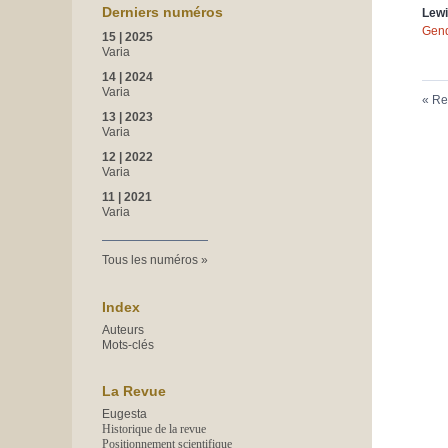
Derniers numéros
Lew
Gen
15 | 2025
Varia
14 | 2024
Varia
Re
13 | 2023
Varia
12 | 2022
Varia
11 | 2021
Varia
Tous les numéros
Index
Auteurs
Mots-clés
La Revue
Eugesta
Historique de la revue
Positionnement scientifique