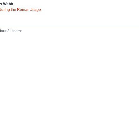
is
Webb
dering the Roman
imago
tour à l’index