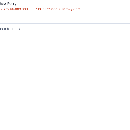
thew
Perry
Lex Scantinia
and the Public Response to
Stuprum
tour à l’index