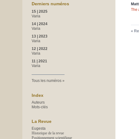
Derniers numéros
Mat
The
15 | 2025
Varia
14 | 2024
Varia
Re
13 | 2023
Varia
12 | 2022
Varia
11 | 2021
Varia
Tous les numéros
Index
Auteurs
Mots-clés
La Revue
Eugesta
Historique de la revue
Positionnement scientifique