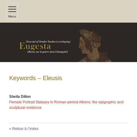
Menu
Keywords – Eleusis
Sheila
Dillon
Female Portrait Statuary in Roman-period Athens: the epigraphic and
sculptural evidence
Retour à l’index