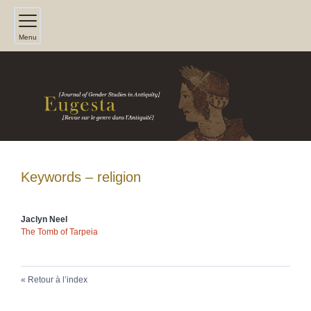
Menu
Keywords – religion
Jaclyn
Neel
The Tomb of Tarpeia
Retour à l’index