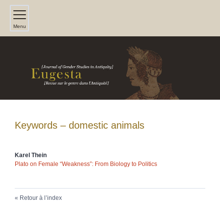
Menu
Keywords – domestic animals
Karel
Thein
Plato on Female “Weakness”: From Biology to Politics
Retour à l’index